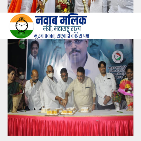
HOME
परिचय
छायचित्रे
व्हिडीओ
पक्षाचे घोषणापत्र
कार्य अहवाल
संपर्क