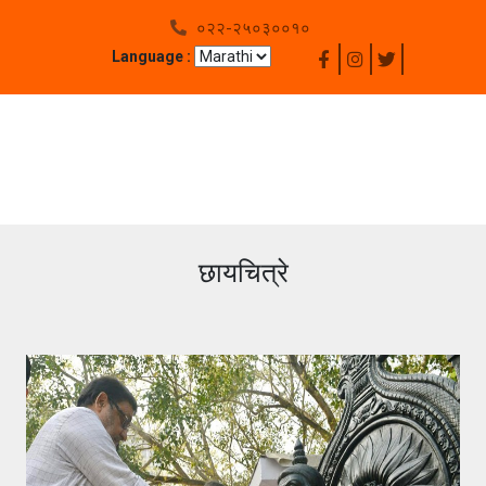
०२२-२५०३००१०
Language :
छायचित्रे